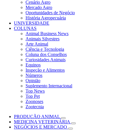
Cenário Agro
Mercado Agro
Oportunidades de Negócio
História Agropecuária
UNIVERSIDADE
COLUNAS
Animal Business News
Animais Silvestres
Arte Animal
Ciência e Tecnologia
Coluna dos Conselhos
Curiosidades Animais
Equinos
Inspeção e Alimentos
Números
Opinião
Suplemento Internacional
Top News
Top Pet
Zoonoses
Zootecnia
PRODUÇÃO ANIMAL
MEDICINA VETERINÁRIA
NEGÓCIOS E MERCADO