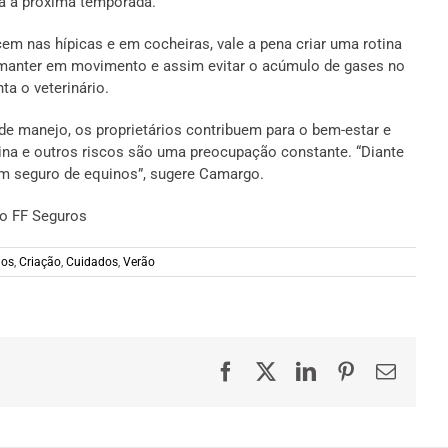
ra a próxima temporada.
 nas hípicas e em cocheiras, vale a pena criar uma rotina
e manter em movimento e assim evitar o acúmulo de gases no
nta o veterinário.
 de manejo, os proprietários contribuem para o bem-estar e
uina e outros riscos são uma preocupação constante. “Diante
 um seguro de equinos”, sugere Camargo.
o FF Seguros
los
,
Criação
,
Cuidados
,
Verão
Facebook
X
LinkedIn
Pinterest
E-
mail