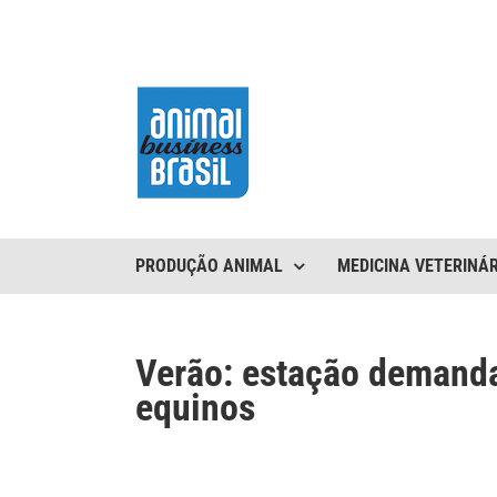
Ir
para
o
conteúdo
PRODUÇÃO ANIMAL
MEDICINA VETERINÁR
Verão: estação demanda
equinos