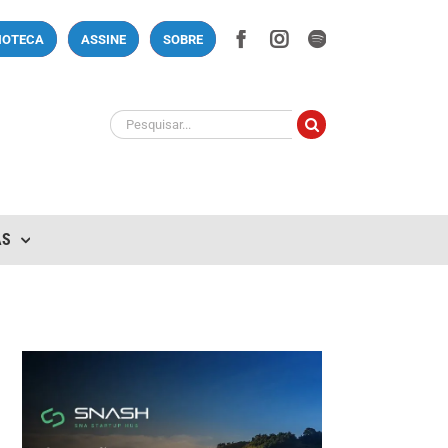
Facebook
Instagram
Spotify
LIOTECA
ASSINE
SOBRE
Buscar
resultados
para:
AS