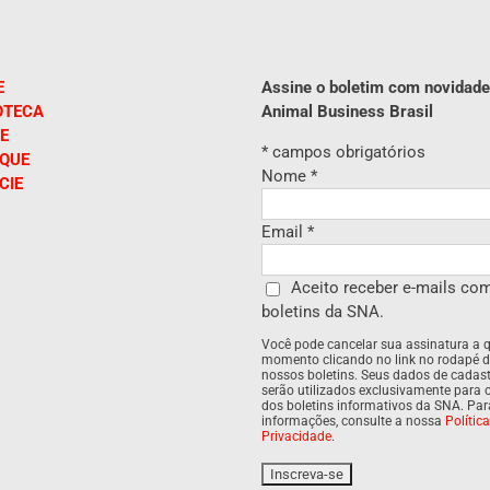
E
Assine o boletim com novidade
OTECA
Animal Business Brasil
E
*
campos obrigatórios
IQUE
Nome
*
CIE
Email
*
Aceito receber e-mails co
boletins da SNA.
Você pode cancelar sua assinatura a 
momento clicando no link no rodapé 
nossos boletins. Seus dados de cadas
serão utilizados exclusivamente para 
dos boletins informativos da SNA. Pa
informações, consulte a nossa
Polític
Privacidade
.