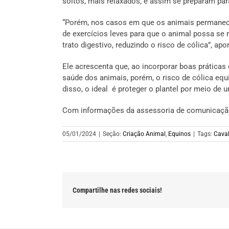
soltos, mais relaxados, e assim se preparam pa
“Porém, nos casos em que os animais permanecem
de exercícios leves para que o animal possa s
trato digestivo, reduzindo o risco de cólica”, apo
Ele acrescenta que, ao incorporar boas práticas
saúde dos animais, porém, o risco de cólica eq
disso, o ideal é proteger o plantel por meio de
Com informações da assessoria de comunicaçã
05/01/2024
|
Seção:
Criação Animal
,
Equinos
|
Tags:
Cava
Compartilhe nas redes sociais!