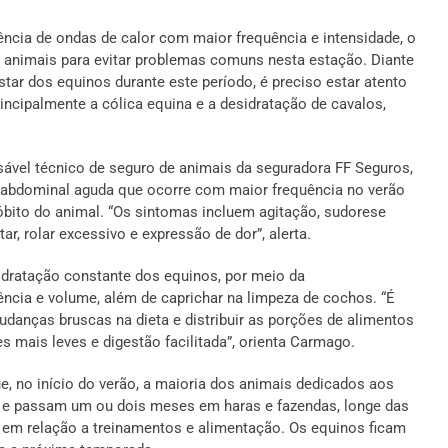
ncia de ondas de calor com maior frequência e intensidade, o
animais para evitar problemas comuns nesta estação. Diante
star dos equinos durante este período, é preciso estar atento
rincipalmente a cólica equina e a desidratação de cavalos,
sável técnico de seguro de animais da seguradora FF Seguros,
 abdominal aguda que ocorre com maior frequência no verão
 óbito do animal. “Os sintomas incluem agitação, sudorese
, rolar excessivo e expressão de dor”, alerta.
hidratação constante dos equinos, por meio da
ncia e volume, além de caprichar na limpeza de cochos. “É
udanças bruscas na dieta e distribuir as porções de alimentos
s mais leves e digestão facilitada”, orienta Carmago.
ue, no início do verão, a maioria dos animais dedicados aos
s e passam um ou dois meses em haras e fazendas, longe das
 em relação a treinamentos e alimentação. Os equinos ficam