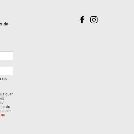
s da
m os
qualquer
dos
tro
o envio
ra mais
a de