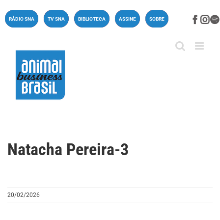
Ir
para
Face
In
RÁDIO SNA
TV SNA
BIBLIOTECA
ASSINE
SOBRE
o
conteúdo
Natacha Pereira-3
20/02/2026