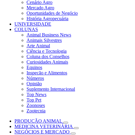
Cenário Agro
Mercado Agro
Oportunidades de Negócio
História Agropecuária
UNIVERSIDADE
COLUNAS
Animal Business News
Animais Silvestres
Arte Animal
Ciência e Tecnologia
Coluna dos Conselhos
Curiosidades Animais
Equinos
Inspeção e Alimentos
Números
Opinião
Suplemento Internacional
Top News
Top Pet
Zoonoses
Zootecnia
PRODUÇÃO ANIMAL
MEDICINA VETERINÁRIA
NEGÓCIOS E MERCADO