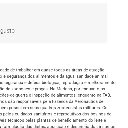
ugusto
idade de trabalhar em quase todas as áreas de atuação
ão e segurança dos alimentos e da água, sanidade animal
 biossegurança e defesa biológica, reprodução e melhoramento
nção de zoonoses e pragas. Na Marinha, por enquanto as
cães-de-guerra e inspeção de alimentos, enquanto na FAB,
rios são responsáveis pela Fazenda da Aeronáutica de
bém possui em seus quadros zootecnistas militares. Os
is pelos cuidados sanitários e reprodutivos dos bovinos de
eis técnicos pelas plantas de beneficiamento do leite e
am a formulação das dietas, aquisição e descrição dos insumos,