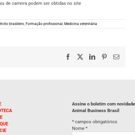
is de carreira podem ser obtidas no site
rcito brasileiro
,
Formação profissional
,
Medicina veterinária
Facebook
X
LinkedIn
Pinterest
E-
mail
E
Assine o boletim com novidade
OTECA
Animal Business Brasil
E
*
campos obrigatórios
IQUE
Nome
*
CIE