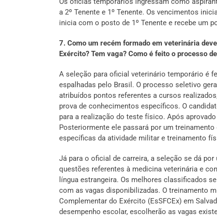
Os oficias temporários ingressam como aspirant
a 2º Tenente e 1º Tenente. Os vencimentos iniciais
inicia com o posto de 1º Tenente e recebe um po
7. Como um recém formado em veterinária deve p
Exército? Tem vaga? Como é feito o processo d
A seleção para oficial veterinário temporário é f
espalhadas pelo Brasil. O processo seletivo ger
atribuídos pontos referentes a cursos realizado
prova de conhecimentos específicos. O candidat
para a realização do teste físico. Após aprovad
Posteriormente ele passará por um treinamento d
específicas da atividade militar e treinamento fís
Já para o oficial de carreira, a seleção se dá p
questões referentes à medicina veterinária e con
língua estrangeira. Os melhores classificados s
com as vagas disponibilizadas. O treinamento m
Complementar do Exército (EsSFCEx) em Salvado
desempenho escolar, escolherão as vagas existen