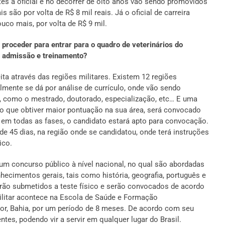
es a oficial e no decorrer de oito anos vão sendo promovidos
 são por volta de R$ 8 mil reais. Já o oficial de carreira
uco mais, por volta de R$ 9 mil.
roceder para entrar para o quadro de veterinários do
e admissão e treinamento?
eita através das regiões militares. Existem 12 regiões
almente se dá por análise de currículo, onde vão sendo
s, como o mestrado, doutorado, especialização, etc… E uma
o que obtiver maior pontuação na sua área, será convocado
o em todas as fases, o candidato estará apto para convocação.
e 45 dias, na região onde se candidatou, onde terá instruções
ico.
or um concurso público à nível nacional, no qual são abordadas
hecimentos gerais, tais como história, geografia, português e
erão submetidos a teste físico e serão convocados de acordo
ilitar acontece na Escola de Saúde e Formação
r, Bahia, por um período de 8 meses. De acordo com seu
tes, podendo vir a servir em qualquer lugar do Brasil.