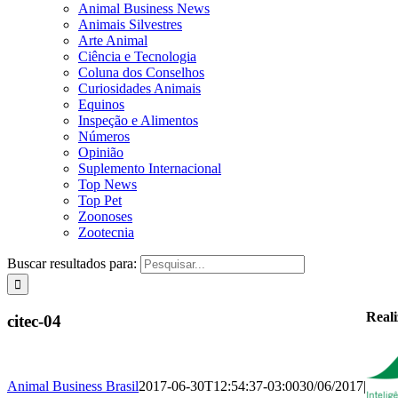
Animal Business News
Animais Silvestres
Arte Animal
Ciência e Tecnologia
Coluna dos Conselhos
Curiosidades Animais
Equinos
Inspeção e Alimentos
Números
Opinião
Suplemento Internacional
Top News
Top Pet
Zoonoses
Zootecnia
Buscar resultados para:
Real
citec-04
Animal Business Brasil
2017-06-30T12:54:37-03:00
30/06/2017
|