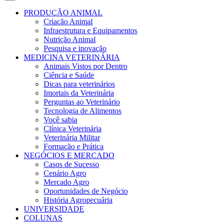
PRODUÇÃO ANIMAL
Criação Animal
Infraestrutura e Equipamentos
Nutrição Animal
Pesquisa e inovação
MEDICINA VETERINÁRIA
Animais Vistos por Dentro
Ciência e Saúde
Dicas para veterinários
Imortais da Veterinária
Perguntas ao Veterinário
Tecnologia de Alimentos
Você sabia
Clínica Veterinária
Veterinária Militar
Formação e Prática
NEGÓCIOS E MERCADO
Casos de Sucesso
Cenário Agro
Mercado Agro
Oportunidades de Negócio
História Agropecuária
UNIVERSIDADE
COLUNAS