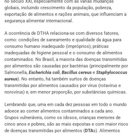
no século XXI, especialmente com as várias mudanças
globais, incluindo crescimento da população, pobreza,
exportação de alimentos e rações animais, que influenciam a
segurança alimentar internacional.
A ocorrência de DTHA relaciona-se com diversos fatores,
como: condições de saneamento e qualidade da água para
consumo humano inadequado (impróprios); práticas
inadequadas de higiene pessoal e o consumo de alimentos
contaminados. No Brasil, a maioria das doenças transmitidas
por alimentos são causadas por bactérias (principalmente por
Salmonella,
Escherichia coli
,
Bacillus cereus
e
Staphylococcus
aureus
). No entanto, há também surtos de doenças
transmitidas por alimentos causados por vírus (rotavírus e
norovírus) e, em menor proporção, por substâncias químicas.
Lembrando que, uma em cada dez pessoas em todo o mundo
adoece ao comer alimentos contaminados a cada ano.
Grupos vulneráveis, como os idosos, crianças menores de
cinco anos e pobres, são as mais expostas e com maior risco
de doenças transmitidas por alimentos (
DTA
s). Alimentos