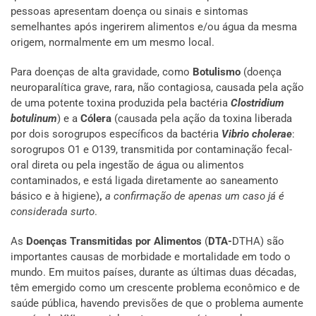
pessoas apresentam doença ou sinais e sintomas
semelhantes após ingerirem alimentos e/ou água da mesma
origem, normalmente em um mesmo local.
Para doenças de alta gravidade, como
Botulismo
(doença
neuroparalítica grave, rara, não contagiosa, causada pela ação
de uma potente toxina produzida pela bactéria
Clostridium
botulinum
) e a
Cólera
(causada pela ação da toxina liberada
por dois sorogrupos específicos da bactéria
Vibrio cholerae
:
sorogrupos O1 e O139, transmitida por contaminação fecal-
oral direta ou pela ingestão de água ou alimentos
contaminados, e está ligada diretamente ao saneamento
básico e à higiene)
,
a confirmação de apenas um caso já é
considerada surto
.
As
Doenças Transmitidas por Alimentos
(
DTA-
DTHA) são
importantes causas de morbidade e mortalidade em todo o
mundo. Em muitos países, durante as últimas duas décadas,
têm emergido como um crescente problema econômico e de
saúde pública, havendo previsões de que o problema aumente