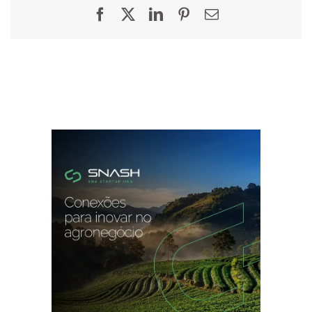
Facebook
X
LinkedIn
Pinterest
E-
mail