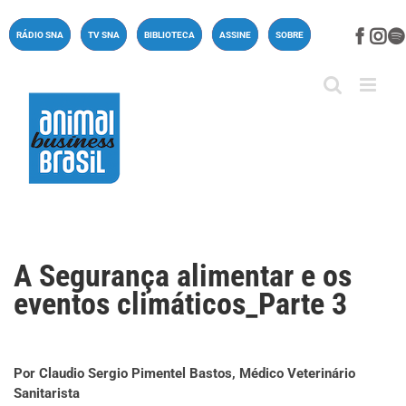
Ir
para
Face
In
RÁDIO SNA
TV SNA
BIBLIOTECA
ASSINE
SOBRE
o
conteúdo
A Segurança alimentar e os
eventos climáticos_Parte 3
Por Claudio Sergio Pimentel Bastos,
Médico Veterinário
Sanitarista