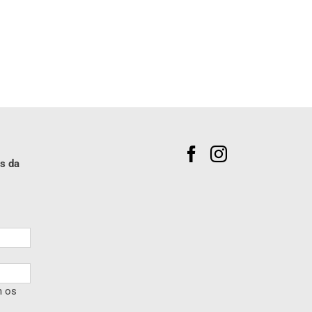
s da
m os