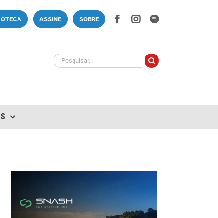
Facebook
Instagram
Spotify
LIOTECA
ASSINE
SOBRE
Buscar
resultados
para:
AS