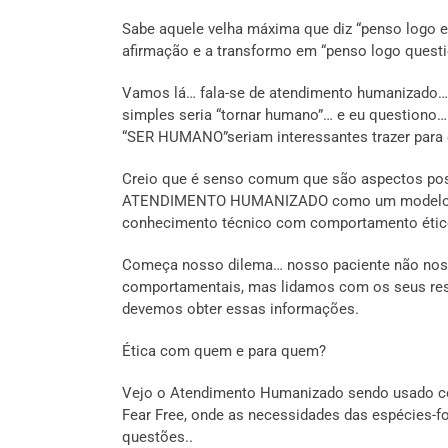
Sabe aquele velha máxima que diz “penso logo e
afirmação e a transformo em “penso logo questi
Vamos lá… fala-se de atendimento humanizado… e
simples seria “tornar humano”… e eu questiono… 
“SER HUMANO”seriam interessantes trazer para o
Creio que é senso comum que são aspectos pos
ATENDIMENTO HUMANIZADO como um modelo de
conhecimento técnico com comportamento ético 
Começa nosso dilema… nosso paciente não nos 
comportamentais, mas lidamos com os seus respo
devemos obter essas informações.
Ética com quem e para quem?
Vejo o Atendimento Humanizado sendo usado com
Fear Free, onde as necessidades das espécies-
questões..