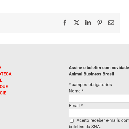
Facebook
X
LinkedIn
Pinterest
E-
mail
E
Assine o boletim com novidade
OTECA
Animal Business Brasil
E
*
campos obrigatórios
IQUE
Nome
*
CIE
Email
*
Aceito receber e-mails co
boletins da SNA.