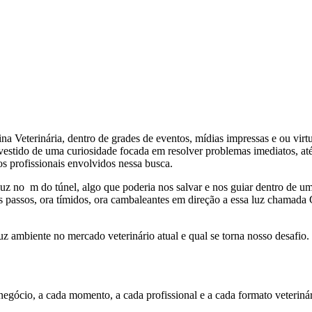
Veterinária, dentro de grades de eventos, mídias impressas e ou virtua
ravestido de uma curiosidade focada em resolver problemas imediatos, a
dos profissionais envolvidos nessa busca.
luz no m do túnel, algo que poderia nos salvar e nos guiar dentro de 
os passos, ora tímidos, ora cambaleantes em direção a essa luz chamad
uz ambiente no mercado veterinário atual e qual se torna nosso desafio.
egócio, a cada momento, a cada profissional e a cada formato veterinár