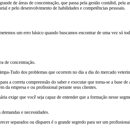
de de áreas de concentração, que passa pela gestão contábil, pela asse
rial e pelo desenvolvimento de habilidades e competências pessoais.
etemos um erro básico quando buscamos encontrar de uma vez só todas 
ea de concentração.
Limpa-Tudo dos problemas que ocorrem no dia a dia do mercado veterin
ara a correta compreensão do saber e executar que torna-se a base de 
m da empresa e ou profissional perante seus clientes.
nária exige que você seja capaz de entender que a formação nesse segme
as demandas e necessidades.
er separados ou díspares é o grande segredo para ser um profissional