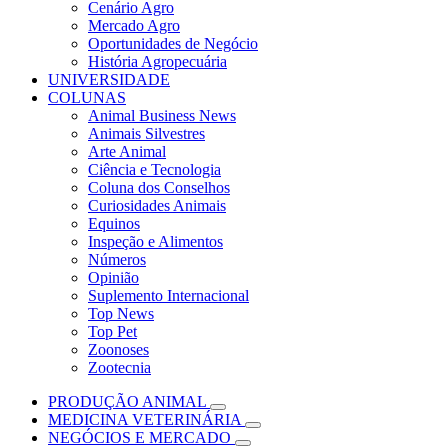
Cenário Agro
Mercado Agro
Oportunidades de Negócio
História Agropecuária
UNIVERSIDADE
COLUNAS
Animal Business News
Animais Silvestres
Arte Animal
Ciência e Tecnologia
Coluna dos Conselhos
Curiosidades Animais
Equinos
Inspeção e Alimentos
Números
Opinião
Suplemento Internacional
Top News
Top Pet
Zoonoses
Zootecnia
PRODUÇÃO ANIMAL
MEDICINA VETERINÁRIA
NEGÓCIOS E MERCADO