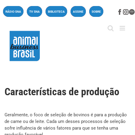
Ir
para
Face
In
RÁDIO SNA
TV SNA
BIBLIOTECA
ASSINE
SOBRE
o
conteúdo
Características de produção
Geralmente, o foco de seleção de bovinos é para a produção
de carne ou de leite. Cada um desses processos de seleção
sofre influência de vários fatores para que se tenha uma
produção favorável.