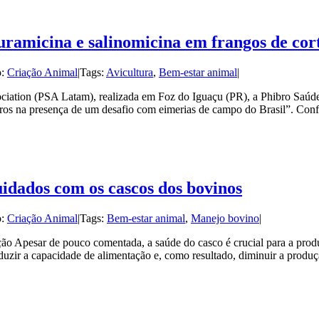
uramicina e salinomicina em frangos de cor
o:
Criação Animal
|
Tags:
Avicultura
,
Bem-estar animal
|
ciation (PSA Latam), realizada em Foz do Iguaçu (PR), a Phibro Saúd
oros na presença de um desafio com eimerias de campo do Brasil”. Conf
uidados com os cascos dos bovinos
o:
Criação Animal
|
Tags:
Bem-estar animal
,
Manejo bovino
|
o Apesar de pouco comentada, a saúde do casco é crucial para a produt
uzir a capacidade de alimentação e, como resultado, diminuir a produ