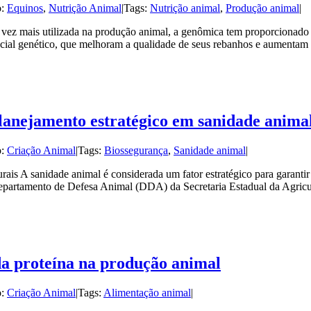
o:
Equinos
,
Nutrição Animal
|
Tags:
Nutrição animal
,
Produção animal
|
ez mais utilizada na produção animal, a genômica tem proporcionado a
cial genético, que melhoram a qualidade de seus rebanhos e aumentam 
planejamento estratégico em sanidade anima
o:
Criação Animal
|
Tags:
Biossegurança
,
Sanidade animal
|
is A sanidade animal é considerada um fator estratégico para garantir 
artamento de Defesa Animal (DDA) da Secretaria Estadual da Agricul
a proteína na produção animal
o:
Criação Animal
|
Tags:
Alimentação animal
|