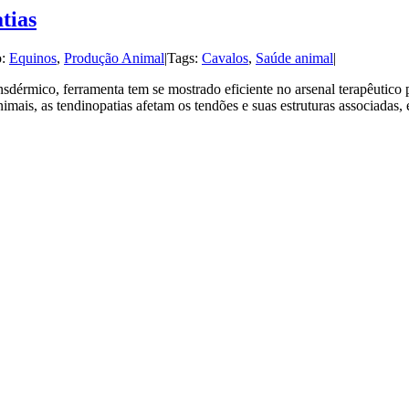
tias
o:
Equinos
,
Produção Animal
|
Tags:
Cavalos
,
Saúde animal
|
ransdérmico, ferramenta tem se mostrado eficiente no arsenal terapêuti
animais, as tendinopatias afetam os tendões e suas estruturas associad