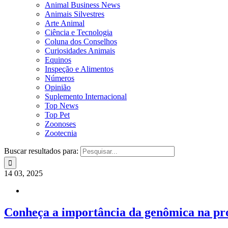
Animal Business News
Animais Silvestres
Arte Animal
Ciência e Tecnologia
Coluna dos Conselhos
Curiosidades Animais
Equinos
Inspeção e Alimentos
Números
Opinião
Suplemento Internacional
Top News
Top Pet
Zoonoses
Zootecnia
Buscar resultados para:
14
03, 2025
Conheça a importância da genômica na pr