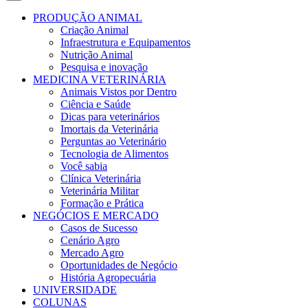
PRODUÇÃO ANIMAL
Criação Animal
Infraestrutura e Equipamentos
Nutrição Animal
Pesquisa e inovação
MEDICINA VETERINÁRIA
Animais Vistos por Dentro
Ciência e Saúde
Dicas para veterinários
Imortais da Veterinária
Perguntas ao Veterinário
Tecnologia de Alimentos
Você sabia
Clínica Veterinária
Veterinária Militar
Formação e Prática
NEGÓCIOS E MERCADO
Casos de Sucesso
Cenário Agro
Mercado Agro
Oportunidades de Negócio
História Agropecuária
UNIVERSIDADE
COLUNAS