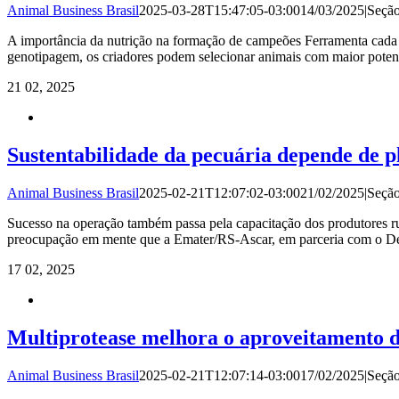
Animal Business Brasil
2025-03-28T15:47:05-03:00
14/03/2025
|
Seçã
A importância da nutrição na formação de campeões Ferramenta cada v
genotipagem, os criadores podem selecionar animais com maior poten
21
02, 2025
Sustentabilidade da pecuária depende de 
Animal Business Brasil
2025-02-21T12:07:02-03:00
21/02/2025
|
Seçã
Sucesso na operação também passa pela capacitação dos produtores rura
preocupação em mente que a Emater/RS-Ascar, em parceria com o Dep
17
02, 2025
Multiprotease melhora o aproveitamento d
Animal Business Brasil
2025-02-21T12:07:14-03:00
17/02/2025
|
Seçã