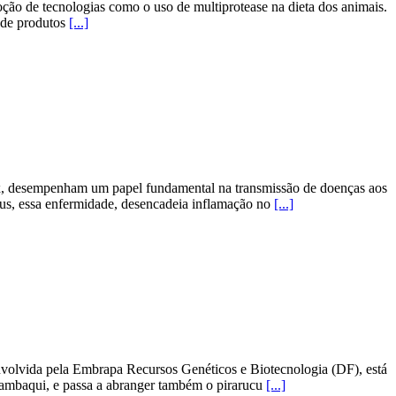
oção de tecnologias como o uso de multiprotease na dieta dos animais.
e de produtos
[...]
ex, desempenham um papel fundamental na transmissão de doenças aos
irus, essa enfermidade, desencadeia inflamação no
[...]
envolvida pela Embrapa Recursos Genéticos e Biotecnologia (DF), está
 tambaqui, e passa a abranger também o pirarucu
[...]