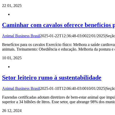
22
01, 2025
Caminhar com cavalos oferece benefícios p
Animal Business Brasil
2025-01-22T12:36:48-03:00
22/01/2025
|
Seçã
Benefícios para os cavalos Exercício físico: Melhora a saúde cardio
animais. Treinamento: Obediência e educação. Melhoria da postura e 
10
01, 2025
Setor leiteiro rumo à sustentabilidade
Animal Business Brasil
2025-01-10T12:06:40-03:00
10/01/2025
|
Seçã
Fazendas certificadas adotam diretrizes de bem-estar animal que imp
superior a 34 bilhões de litros. Esse setor, que abrange 98% dos mu
26
12, 2024