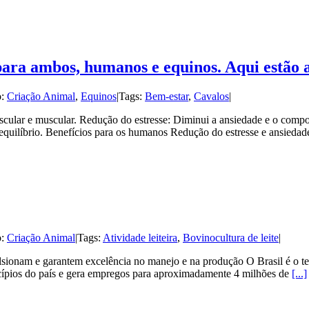
ara ambos, humanos e equinos. Aqui estão 
o:
Criação Animal
,
Equinos
|
Tags:
Bem-estar
,
Cavalos
|
vascular e muscular. Redução do estresse: Diminui a ansiedade e o com
equilíbrio. Benefícios para os humanos Redução do estresse e ansiedad
o:
Criação Animal
|
Tags:
Atividade leiteira
,
Bovinocultura de leite
|
ulsionam e garantem excelência no manejo e na produção O Brasil é o 
nicípios do país e gera empregos para aproximadamente 4 milhões de
[...]