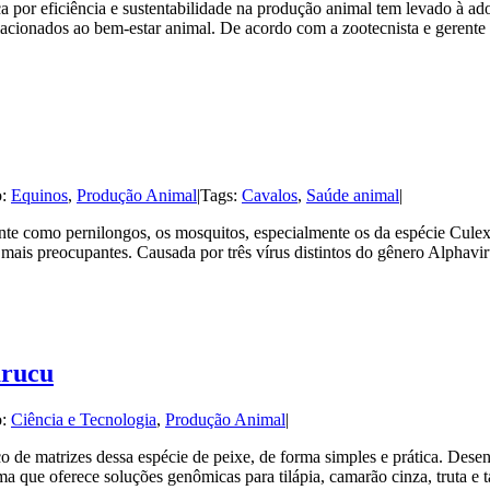
 por eficiência e sustentabilidade na produção animal tem levado à ad
elacionados ao bem-estar animal. De acordo com a zootecnista e gerent
o:
Equinos
,
Produção Animal
|
Tags:
Cavalos
,
Saúde animal
|
nte como pernilongos, os mosquitos, especialmente os da espécie Cul
s mais preocupantes. Causada por três vírus distintos do gênero Alphav
arucu
o:
Ciência e Tecnologia
,
Produção Animal
|
o de matrizes dessa espécie de peixe, de forma simples e prática. Des
ma que oferece soluções genômicas para tilápia, camarão cinza, truta e