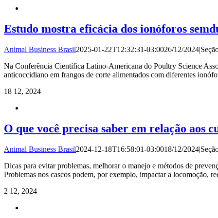
Estudo mostra eficácia dos ionóforos semd
Animal Business Brasil
2025-01-22T12:32:31-03:00
26/12/2024
|
Seçã
Na Conferência Científica Latino-Americana do Poultry Science Asso
anticoccidiano em frangos de corte alimentados com diferentes ionóf
18
12, 2024
O que você precisa saber em relação aos c
Animal Business Brasil
2024-12-18T16:58:01-03:00
18/12/2024
|
Seçã
Dicas para evitar problemas, melhorar o manejo e métodos de prevençã
Problemas nos cascos podem, por exemplo, impactar a locomoção, red
2
12, 2024