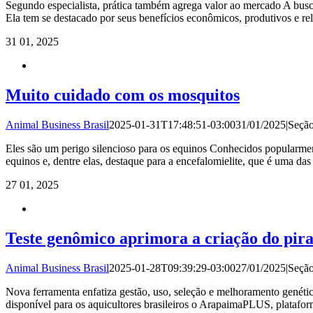
Segundo especialista, prática também agrega valor ao mercado A busca
Ela tem se destacado por seus benefícios econômicos, produtivos e r
31
01, 2025
Muito cuidado com os mosquitos
Animal Business Brasil
2025-01-31T17:48:51-03:00
31/01/2025
|
Seçã
Eles são um perigo silencioso para os equinos Conhecidos popularme
equinos e, dentre elas, destaque para a encefalomielite, que é uma da
27
01, 2025
Teste genômico aprimora a criação do pir
Animal Business Brasil
2025-01-28T09:39:29-03:00
27/01/2025
|
Seçã
Nova ferramenta enfatiza gestão, uso, seleção e melhoramento genétic
disponível para os aquicultores brasileiros o ArapaimaPLUS, platafor