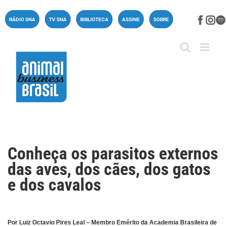
Ir
para
Face
In
RÁDIO SNA
TV SNA
BIBLIOTECA
ASSINE
SOBRE
o
conteúdo
Conheça os parasitos externos
das aves, dos cães, dos gatos
e dos cavalos
Por Luiz Octavio Pires Leal – Membro Emérito da Academia Brasileira de