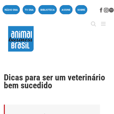
Ir
para
Face
In
RÁDIO SNA
TV SNA
BIBLIOTECA
ASSINE
SOBRE
o
conteúdo
Dicas para ser um veterinário
bem sucedido