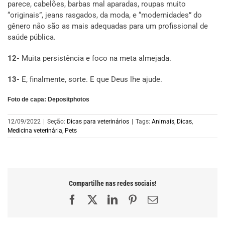
parece, cabelões, barbas mal aparadas, roupas muito
“originais”, jeans rasgados, da moda, e “modernidades” do
gênero não são as mais adequadas para um profissional de
saúde pública.
12-
Muita persistência e foco na meta almejada.
13-
E, finalmente, sorte. E que Deus lhe ajude.
Foto de capa: Depositphotos
12/09/2022
|
Seção:
Dicas para veterinários
|
Tags:
Animais
,
Dicas
,
Medicina veterinária
,
Pets
Compartilhe nas redes sociais!
Facebook
X
LinkedIn
Pinterest
E-
mail