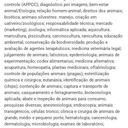
controle (APPCC); diagnóstico por imagens; bem-estar
animal/Etologia; relação homem-animal; direitos dos animais;
bioética; animais silvestres: manejo, criação em
cativeiro/zoológicos; responsabilidade técnica; mercado
(marketing); zoologia; informática aplicada; aquicultura:
maricultura, piscicultura, carcinocultura, ranicultura; educação
ambiental; conservação da biodiversidade; produção e
avaliação de agentes terapêuticos; medicina veterinária legal;
julgamento de animais; laticínios; epidemiologia; animais de
experimentação; codex alimentarius; medicina alternativa:
acupuntura, homeopatia, plantas medicinais; oftalmologia;
controle de populações animais (pragas); esterilização
química e cirúrgica; eutanásia; identificação de animais
(chips); contenção de animais; captura e transporte de
animais; casqueamento e ferrageamento; biotecnologia
aplicada; abate e inspeção de animais para consumo;
pesquisas diversas; anestesiologia; endoscopia; animais
transgênicos; células tronco; clínica e cirurgia de animais de
grande, médio e pequeno porte; hematologia; cancerologia;
dermatologia; microbiologia; exames de laboratório;