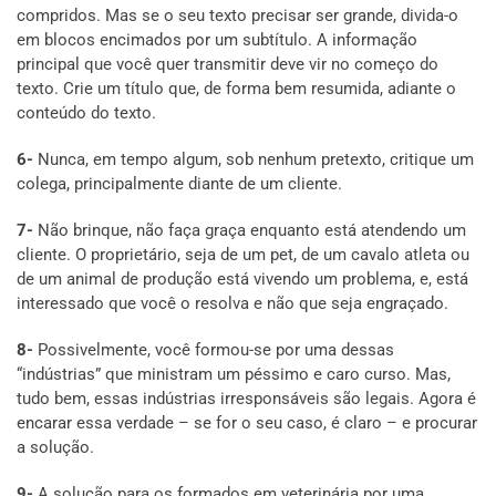
compridos. Mas se o seu texto precisar ser grande, divida-o
em blocos encimados por um subtítulo. A informação
principal que você quer transmitir deve vir no começo do
texto. Crie um título que, de forma bem resumida, adiante o
conteúdo do texto.
6-
Nunca, em tempo algum, sob nenhum pretexto, critique um
colega, principalmente diante de um cliente.
7-
Não brinque, não faça graça enquanto está atendendo um
cliente. O proprietário, seja de um pet, de um cavalo atleta ou
de um animal de produção está vivendo um problema, e, está
interessado que você o resolva e não que seja engraçado.
8-
Possivelmente, você formou-se por uma dessas
“indústrias” que ministram um péssimo e caro curso. Mas,
tudo bem, essas indústrias irresponsáveis são legais. Agora é
encarar essa verdade – se for o seu caso, é claro – e procurar
a solução.
9-
A solução para os formados em veterinária por uma