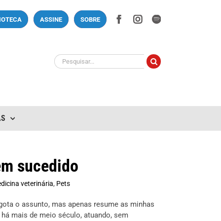
Facebook
Instagram
Spotify
LIOTECA
ASSINE
SOBRE
Buscar
resultados
para:
AS
bem sucedido
dicina veterinária
,
Pets
esgota o assunto, mas apenas resume as minhas
r, há mais de meio século, atuando, sem