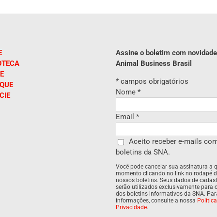
E
Assine o boletim com novidade
OTECA
Animal Business Brasil
E
*
campos obrigatórios
IQUE
Nome
*
CIE
Email
*
Aceito receber e-mails co
boletins da SNA.
Você pode cancelar sua assinatura a 
momento clicando no link no rodapé 
nossos boletins. Seus dados de cadas
serão utilizados exclusivamente para 
dos boletins informativos da SNA. Pa
informações, consulte a nossa
Polític
Privacidade
.