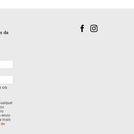
s da
m os
qualquer
dos
tro
o envio
ra mais
a de