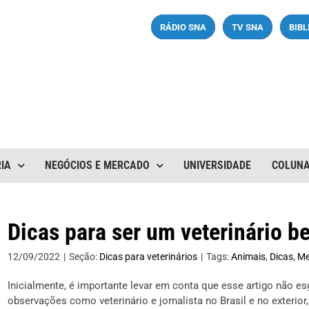
RÁDIO SNA
TV SNA
BIB
IA
NEGÓCIOS E MERCADO
UNIVERSIDADE
COLUN
Dicas para ser um veterinário 
12/09/2022
|
Seção:
Dicas para veterinários
|
Tags:
Animais
,
Dicas
,
Me
Inicialmente, é importante levar em conta que esse artigo não 
observações como veterinário e jornalista no Brasil e no exterio