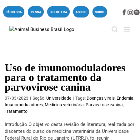
Ir
para
Face
In
RÁDIO SNA
TV SNA
BIBLIOTECA
ASSINE
SOBRE
o
conteúdo
Uso de imunomoduladores
para o tratamento da
parvovirose canina
07/03/2023
|
Seção:
Universidade
|
Tags:
Doenças virais
,
Endemia
,
Imunomoduladores
,
Medicina veterinária
,
Parvovirose canina
,
Tratamento
Introdução O objetivo desta revisão de literatura, realizada por
discentes do curso de medicina veterinária da Universidade
Federal Rural do Rio de Janeiro (UFRRJ), foi reunir