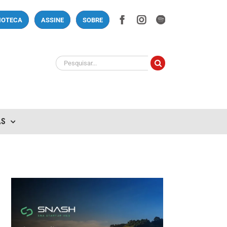
Facebook
Instagram
Spotify
LIOTECA
ASSINE
SOBRE
Buscar
resultados
para:
AS