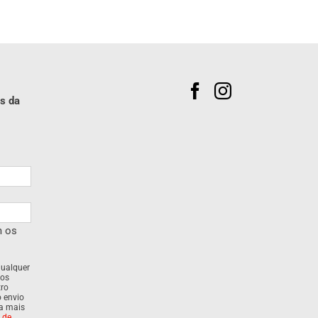
s da
m os
qualquer
dos
tro
o envio
ra mais
a de