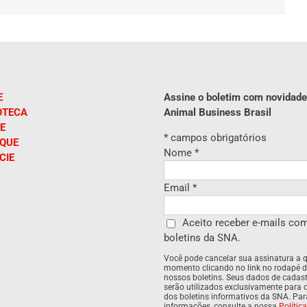
mail
E
Assine o boletim com novidade
OTECA
Animal Business Brasil
E
*
campos obrigatórios
IQUE
Nome
*
CIE
Email
*
Aceito receber e-mails co
boletins da SNA.
Você pode cancelar sua assinatura a 
momento clicando no link no rodapé 
nossos boletins. Seus dados de cadas
serão utilizados exclusivamente para 
dos boletins informativos da SNA. Pa
informações, consulte a nossa
Polític