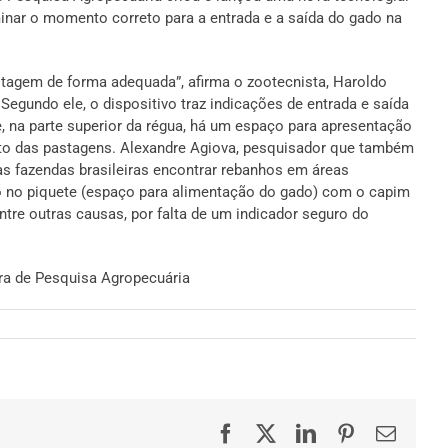
inar o momento correto para a entrada e a saída do gado na
astagem de forma adequada”, afirma o zootecnista, Haroldo
Segundo ele, o dispositivo traz indicações de entrada e saída
, na parte superior da régua, há um espaço para apresentação
to das pastagens. Alexandre Agiova, pesquisador que também
nas fazendas brasileiras encontrar rebanhos em áreas
 no piquete (espaço para alimentação do gado) com o capim
entre outras causas, por falta de um indicador seguro do
ra de Pesquisa Agropecuária
Facebook
X
LinkedIn
Pinterest
E-