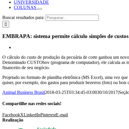
UNIVERSIDADE
COLUNAS
Buscar resultados para:
EMBRAPA: sistema permite cálculo simples de custos 
O cálculo do custo de produção da pecuária de corte ganhou um novo
Denominado CUSTObov (programa de computador), ele calcula as marg
financeiro de seu negócio.
Projetado no formato de planilha eletrônica (MS Excel), uma vez que 
quiser, por exemplo, dos gastos para produzir bezerros (foto) ou bois 
Animal Business Brasil
2018-03-25T03:34:45-03:00
30/10/2017
|
Seçã
Compartilhe nas redes sociais!
Facebook
X
LinkedIn
Pinterest
E-mail
Realização