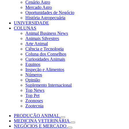
Cenário Agro
Mercado Agro
Oportunidades de Negócio
História Agropecuária
UNIVERSIDADE
COLUNAS
Animal Business News
Animais Silvestres
Arte Animal
Ciência e Tecnologia
Coluna dos Conselhos
Curiosidades Animais
Equinos
Inspeção e Alimentos
Números
Opinião
Suplemento Internacional
Top News
Top Pet
Zoonoses
Zootecnia
PRODUÇÃO ANIMAL
MEDICINA VETERINÁRIA
NEGÓCIOS E MERCADO