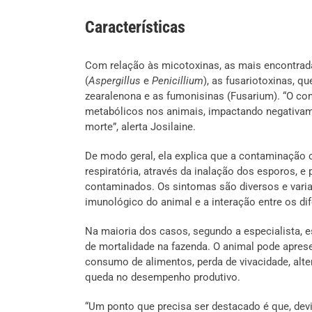
Características
Com relação às micotoxinas, as mais encontrada
(
Aspergillus
e
Penicillium
), as fusariotoxinas, 
zearalenona e as fumonisinas (Fusarium). “O co
metabólicos nos animais, impactando negativa
morte”, alerta Josilaine.
De modo geral, ela explica que a contaminação 
respiratória, através da inalação dos esporos, e 
contaminados. Os sintomas são diversos e vari
imunológico do animal e a interação entre os dif
Na maioria dos casos, segundo a especialista,
de mortalidade na fazenda. O animal pode apres
consumo de alimentos, perda de vivacidade, al
queda no desempenho produtivo.
“Um ponto que precisa ser destacado é que, dev