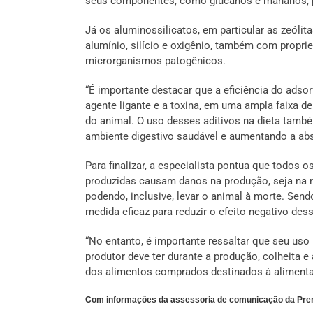
seus componentes, como glucanos e mananos, p
Já os aluminossilicatos, em particular as zeóli
alumínio, silício e oxigênio, também com proprie
microrganismos patogênicos.
“É importante destacar que a eficiência do adsor
agente ligante e a toxina, em uma ampla faixa d
do animal. O uso desses aditivos na dieta tamb
ambiente digestivo saudável e aumentando a abso
Para finalizar, a especialista pontua que todos 
produzidas causam danos na produção, seja na 
podendo, inclusive, levar o animal à morte. Sen
medida eficaz para reduzir o efeito negativo des
“No entanto, é importante ressaltar que seu uso
produtor deve ter durante a produção, colheita
dos alimentos comprados destinados à alimentaç
Com informações da assessoria de comunicação da Pre