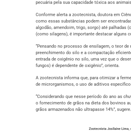
pecuária pela sua capacidade tóxica aos animais
Conforme alerta a zootecnista, doutora em Ciênc
como essas substâncias podem ser encontradas 
algodão, amendoim, trigo, sorgo) até palhadas 
(como silagens), é importante destacar alguns cu
“Pensando no processo de ensilagem, o teor de 
preenchimento do silo e a compactação eficient
entrada de oxigênio no silo, uma vez que o des
fungos) é dependente de oxigênio”, orienta.
A zootecnista informa que, para otimizar a fer
de microrganismos, o uso de aditivos específicos
“Considerando que nesse período do ano as chu
o fornecimento de grãos na dieta dos bovinos a
grãos armazenados não ultrapasse 14%”, sugere
Zootecnista Josilaine Lima, 