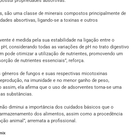
ossui propriedades absortivas.
tas, são uma classe de minerais compostos principalmente de
dades absortivas, ligando-se a toxinas e outros
vente é medida pela sua estabilidade na ligação entre o
e pH, considerando todas as variações de pH no trato digestivo
ém pode otimizar a utilização de nutrientes, promovendo um
rção de nutrientes essenciais”, reforça.
os gêneros de fungos e suas respectivas micotoxinas
reprodução, na imunidade e no menor ganho de peso,
do assim, ela afirma que o uso de adsorventes torna-se uma
sas substâncias.
 não diminui a importância dos cuidados básicos que o
 e armazenamento dos alimentos, assim como a procedência
ão animal”, arremata a profissional.
mix