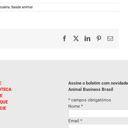
cuária
,
Saúde animal
Facebook
X
LinkedIn
Pinterest
E-
mail
E
Assine o boletim com novidade
OTECA
Animal Business Brasil
E
*
campos obrigatórios
IQUE
Nome
*
CIE
Email
*