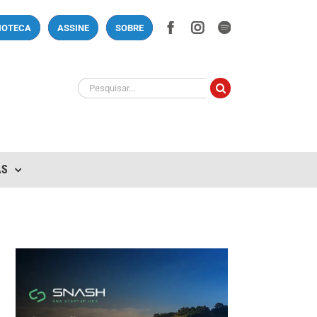
Facebook
Instagram
Spotify
LIOTECA
ASSINE
SOBRE
Buscar
resultados
para:
AS