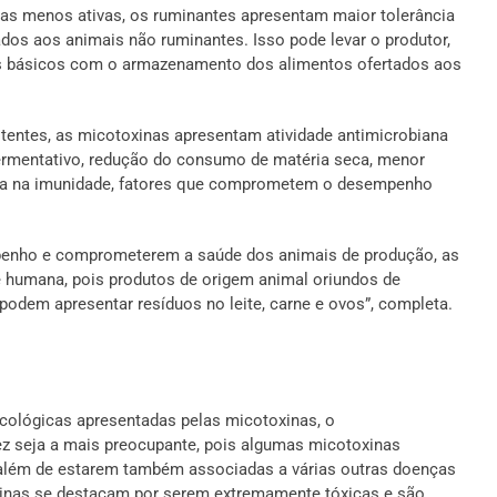
as menos ativas, os ruminantes apresentam maior tolerância
os aos animais não ruminantes. Isso pode levar o produtor,
dos básicos com o armazenamento dos alimentos ofertados aos
stentes, as micotoxinas apresentam atividade antimicrobiana
ermentativo, redução do consumo de matéria seca, menor
queda na imunidade, fatores que comprometem o desempenho
mpenho e comprometerem a saúde dos animais de produção, as
humana, pois produtos de origem animal oriundos de
odem apresentar resíduos no leite, carne e ovos”, completa.
icológicas apresentadas pelas micotoxinas, o
 seja a mais preocupante, pois algumas micotoxinas
além de estarem também associadas a várias outras doenças
toxinas se destacam por serem extremamente tóxicas e são