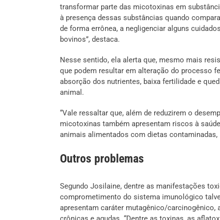
transformar parte das micotoxinas em substânci
à presença dessas substâncias quando comparad
de forma errônea, a negligenciar alguns cuida
bovinos”, destaca.
Nesse sentido, ela alerta que, mesmo mais resi
que podem resultar em alteração do processo f
absorção dos nutrientes, baixa fertilidade e 
animal.
“Vale ressaltar que, além de reduzirem o dese
micotoxinas também apresentam riscos à saúde 
animais alimentados com dietas contaminadas, p
Outros problemas
Segundo Josilaine, dentre as manifestações tox
comprometimento do sistema imunológico talvez
apresentam caráter mutagênico/carcinogênico, 
crônicas e agudas. “Dentre as toxinas, as afla