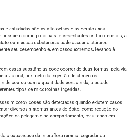
s e estudadas são as aflatoxinas e as ocratoxinas
que possuem como principais representantes os tricotecenos, a
ntato com essas substâncias pode causar distúrbios
mente seu desempenho e, em casos extremos, levando à
com essas substâncias pode ocorrer de duas formas: pela via
pela via oral, por meio da ingestão de alimentos
am de acordo com a quantidade consumida, o estado
erentes tipos de micotoxinas ingeridas.
 essas micotoxicoses são detectadas quando existem casos
entar diversos sintomas antes do óbito, como redução no
terações na pelagem e no comportamento, resultando em
ido à capacidade da microflora ruminal degradar ou