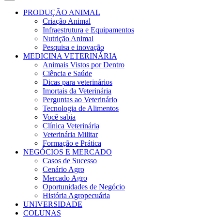
PRODUÇÃO ANIMAL
Criação Animal
Infraestrutura e Equipamentos
Nutrição Animal
Pesquisa e inovação
MEDICINA VETERINÁRIA
Animais Vistos por Dentro
Ciência e Saúde
Dicas para veterinários
Imortais da Veterinária
Perguntas ao Veterinário
Tecnologia de Alimentos
Você sabia
Clínica Veterinária
Veterinária Militar
Formação e Prática
NEGÓCIOS E MERCADO
Casos de Sucesso
Cenário Agro
Mercado Agro
Oportunidades de Negócio
História Agropecuária
UNIVERSIDADE
COLUNAS