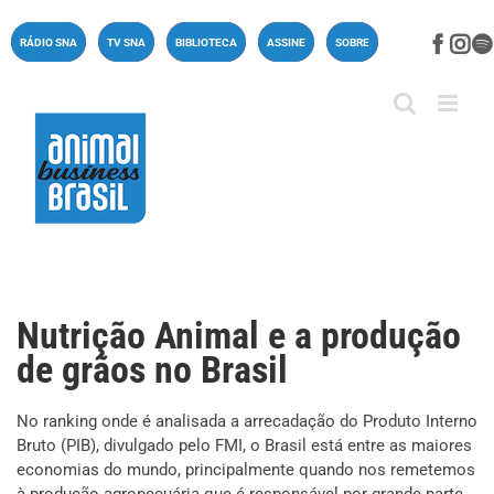
Ir
para
Face
In
RÁDIO SNA
TV SNA
BIBLIOTECA
ASSINE
SOBRE
o
conteúdo
Nutrição Animal e a produção
de grãos no Brasil
No ranking onde é analisada a arrecadação do Produto Interno
Bruto (PIB), divulgado pelo FMI, o Brasil está entre as maiores
economias do mundo, principalmente quando nos remetemos