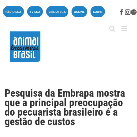
Ir
para
Face
In
RÁDIO SNA
TV SNA
BIBLIOTECA
ASSINE
SOBRE
o
conteúdo
Pesquisa da Embrapa mostra
que a principal preocupação
do pecuarista brasileiro é a
gestão de custos