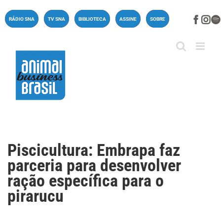
Ir
para
Face
In
RÁDIO SNA
TV SNA
BIBLIOTECA
ASSINE
SOBRE
o
conteúdo
Piscicultura: Embrapa faz
parceria para desenvolver
ração específica para o
pirarucu