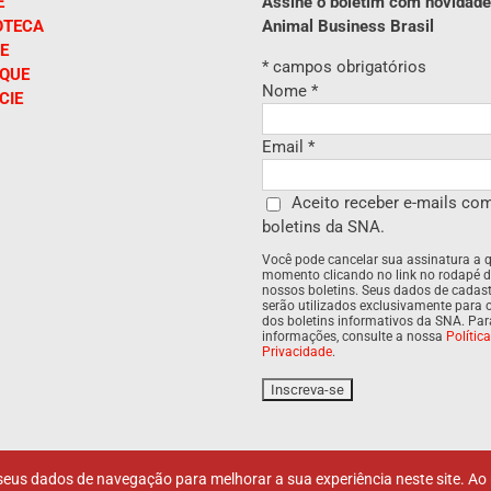
E
Assine o boletim com novidade
OTECA
Animal Business Brasil
E
*
campos obrigatórios
IQUE
Nome
*
CIE
Email
*
Aceito receber e-mails co
boletins da SNA.
Você pode cancelar sua assinatura a 
momento clicando no link no rodapé 
nossos boletins. Seus dados de cadas
serão utilizados exclusivamente para 
dos boletins informativos da SNA. Pa
informações, consulte a nossa
Polític
Privacidade
.
eus dados de navegação para melhorar a sua experiência neste site. Ao n