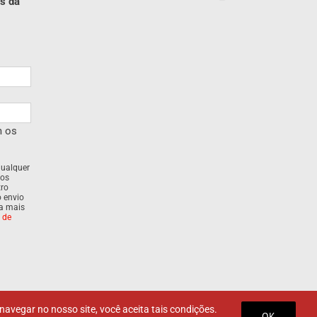
s da
m os
qualquer
dos
tro
o envio
ra mais
a de
avegar no nosso site, você aceita tais condições.
OK