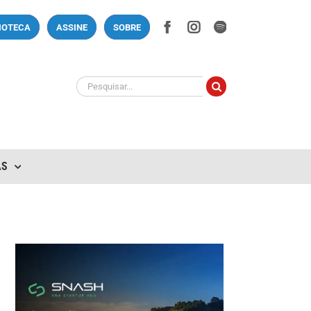
Facebook
Instagram
Spotify
LIOTECA
ASSINE
SOBRE
Buscar
resultados
para:
AS