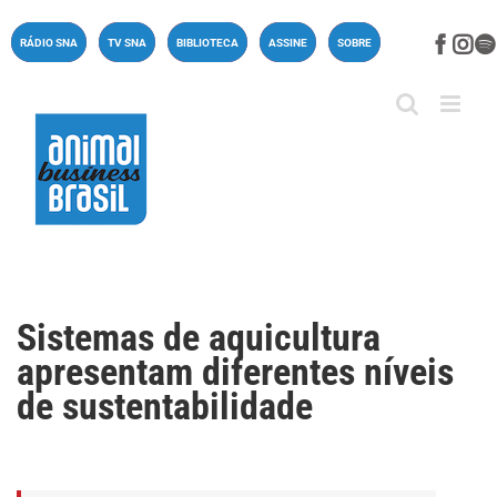
Ir
para
Face
In
RÁDIO SNA
TV SNA
BIBLIOTECA
ASSINE
SOBRE
o
conteúdo
Sistemas de aquicultura
apresentam diferentes níveis
de sustentabilidade