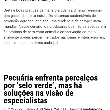
Dieta nutricional
,
Efeito estufa
,
Sustentabilidade
Dieta e boas práticas de manejo ajudam a diminuir emissão
dos gases de efeito estufa Os sistemas sustentáveis de
produção agropecuária são uma tendência da agropecuária
mundial. Nesse cenário, os produtores que não se adequarem
às práticas de bem-estar animal e conservação do meio
ambiente podem perder mercados nacionais e internacionais,
afinal, os consumidores cada
[...]
Pecuária enfrenta percalços
por ‘selo verde’, mas há
soluções na visão de
especialistas
23/12/2022
|
Seção:
ABB News
,
Colunas
|
Tags:
Desmatamento
,