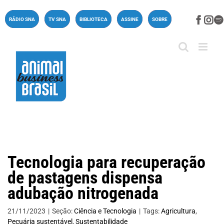
Ir
para
Face
In
RÁDIO SNA
TV SNA
BIBLIOTECA
ASSINE
SOBRE
o
conteúdo
Tecnologia para recuperação
de pastagens dispensa
adubação nitrogenada
21/11/2023
|
Seção:
Ciência e Tecnologia
|
Tags:
Agricultura
,
Pecuária sustentável
,
Sustentabilidade