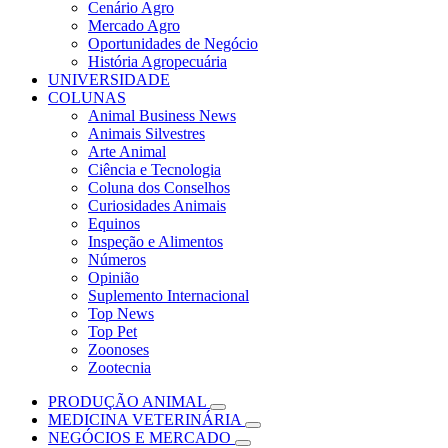
Cenário Agro
Mercado Agro
Oportunidades de Negócio
História Agropecuária
UNIVERSIDADE
COLUNAS
Animal Business News
Animais Silvestres
Arte Animal
Ciência e Tecnologia
Coluna dos Conselhos
Curiosidades Animais
Equinos
Inspeção e Alimentos
Números
Opinião
Suplemento Internacional
Top News
Top Pet
Zoonoses
Zootecnia
PRODUÇÃO ANIMAL
MEDICINA VETERINÁRIA
NEGÓCIOS E MERCADO