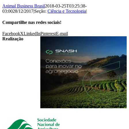
Animal Business Brasil
2018-03-25T03:25:38-
03:00
28/12/2017
|
Seção:
Ciência e Tecnologia
|
Compartilhe nas redes sociais!
Facebook
X
LinkedIn
Pinterest
E-mail
Realização