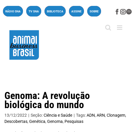
Ir
para
Face
In
RÁDIO SNA
TV SNA
BIBLIOTECA
ASSINE
SOBRE
o
conteúdo
Genoma: A revolução
biológica do mundo
13/12/2022
|
Seção:
Ciência e Saúde
|
Tags:
ADN
,
ARN
,
Clonagem
,
Descobertas
,
Genética
,
Genoma
,
Pesquisas