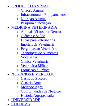
PRODUÇÃO ANIMAL
Criação Animal
Infraestrutura e Equipamentos
Nutrição Animal
Pesquisa e inovação
MEDICINA VETERINÁRIA
Animais Vistos por Dentro
Ciência e Saúde
Dicas para veterinários
Imortais da Veterinária
Perguntas ao Veterinário
Tecnologia de Alimentos
Você sabia
Clínica Veterinária
Veterinária Militar
Formação e Prática
NEGÓCIOS E MERCADO
Casos de Sucesso
Cenário Agro
Mercado Agro
Oportunidades de Negócio
História Agropecuária
UNIVERSIDADE
COLUNAS