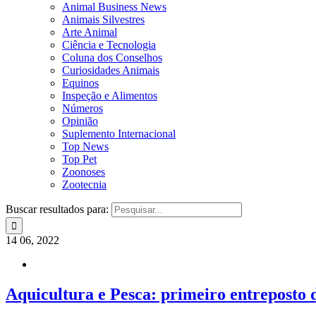
Animal Business News
Animais Silvestres
Arte Animal
Ciência e Tecnologia
Coluna dos Conselhos
Curiosidades Animais
Equinos
Inspeção e Alimentos
Números
Opinião
Suplemento Internacional
Top News
Top Pet
Zoonoses
Zootecnia
Buscar resultados para:
14
06, 2022
Aquicultura e Pesca: primeiro entreposto