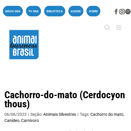
Ir
para
Face
In
RÁDIO SNA
TV SNA
BIBLIOTECA
ASSINE
SOBRE
o
conteúdo
Cachorro-do-mato (Cerdocyon
thous)
06/06/2023
|
Seção:
Animais Silvestres
|
Tags:
Cachorro do mato
,
Canídeo
,
Carnívoro