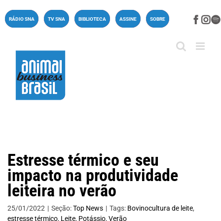
Ir
para
Face
In
RÁDIO SNA
TV SNA
BIBLIOTECA
ASSINE
SOBRE
o
conteúdo
Estresse térmico e seu
impacto na produtividade
leiteira no verão
25/01/2022
|
Seção:
Top News
|
Tags:
Bovinocultura de leite
,
estresse térmico
,
Leite
,
Potássio
,
Verão