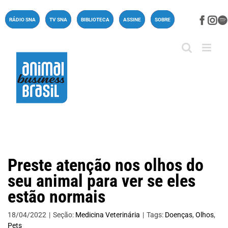
Ir
para
Face
In
RÁDIO SNA
TV SNA
BIBLIOTECA
ASSINE
SOBRE
o
conteúdo
Preste atenção nos olhos do
seu animal para ver se eles
estão normais
18/04/2022
|
Seção:
Medicina Veterinária
|
Tags:
Doenças
,
Olhos
,
Pets