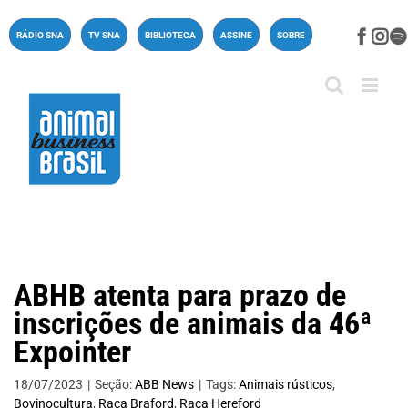
Ir
para
Face
In
RÁDIO SNA
TV SNA
BIBLIOTECA
ASSINE
SOBRE
o
conteúdo
ABHB atenta para prazo de
inscrições de animais da 46ª
Expointer
18/07/2023
|
Seção:
ABB News
|
Tags:
Animais rústicos
,
Bovinocultura
,
Raça Braford
,
Raça Hereford