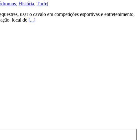
ódromos
,
História
,
Turfe
|
 equestres, usar o cavalo em competições esportivas e entretenimento,
ação, local de
[...]