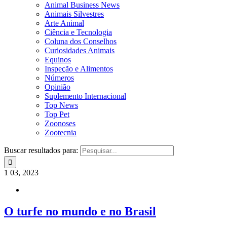
Animal Business News
Animais Silvestres
Arte Animal
Ciência e Tecnologia
Coluna dos Conselhos
Curiosidades Animais
Equinos
Inspeção e Alimentos
Números
Opinião
Suplemento Internacional
Top News
Top Pet
Zoonoses
Zootecnia
Buscar resultados para:
1
03, 2023
O turfe no mundo e no Brasil