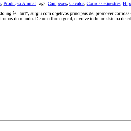
s
,
Produção Animal
|
Tags:
Campeões
,
Cavalos
,
Corridas equestres
,
Hip
 do inglês "turf", surgiu com objetivos principais de: promover corridas
pódromos do mundo. De uma forma geral, envolve todo um sistema de cri