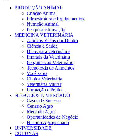
PRODUÇÃO ANIMAL
Criação Animal
Infraestrutura e Equipamentos
Nutrição Animal
Pesquisa e inovação
MEDICINA VETERINÁRIA
Animais Vistos por Dentro
Ciência e Saúde
Dicas para veterinários
Imortais da Veterinária
Perguntas ao Veterinário
Tecnologia de Alimentos
Você sabia
Clínica Veterinária
Veterinária Militar
Formação e Prática
NEGÓCIOS E MERCADO
Casos de Sucesso
Cenário Agro
Mercado Agro
Oportunidades de Negócio
História Agropecuária
UNIVERSIDADE
COLUNAS