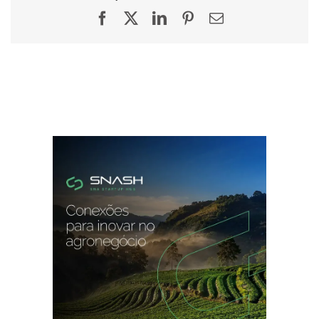
Facebook
X
LinkedIn
Pinterest
E-
mail