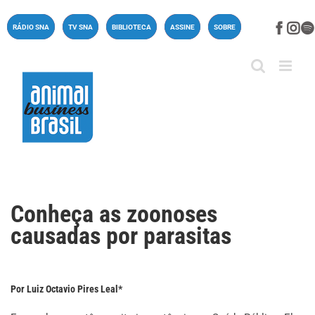
Ir
para
Face
In
RÁDIO SNA
TV SNA
BIBLIOTECA
ASSINE
SOBRE
o
conteúdo
Conheça as zoonoses
causadas por parasitas
Por Luiz Octavio Pires Leal*