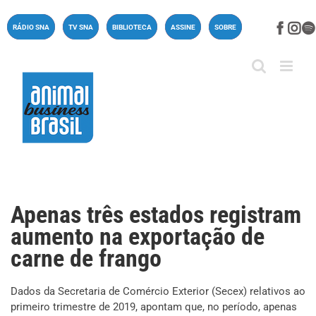
Ir
para
Face
In
RÁDIO SNA
TV SNA
BIBLIOTECA
ASSINE
SOBRE
o
conteúdo
Apenas três estados registram
aumento na exportação de
carne de frango
Dados da Secretaria de Comércio Exterior (Secex) relativos ao
primeiro trimestre de 2019, apontam que, no período, apenas