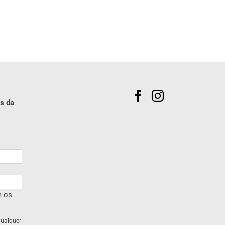
s da
m os
qualquer