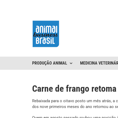
Ir
para
o
conteúdo
PRODUÇÃO ANIMAL
MEDICINA VETERINÁR
Carne de frango retoma
Rebaixada para o oitavo posto um mês atrás, a 
dos nove primeiros meses do ano retornou ao sex
Quem em agosto passado roubou uma posição à 