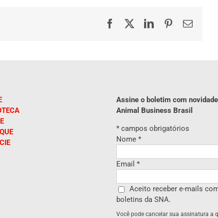
Facebook
X
LinkedIn
Pinterest
E-
mail
E
Assine o boletim com novidade
OTECA
Animal Business Brasil
E
*
campos obrigatórios
IQUE
Nome
*
CIE
Email
*
Aceito receber e-mails co
boletins da SNA.
Você pode cancelar sua assinatura a 