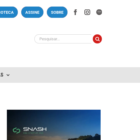
Facebook
Instagram
Spotify
LIOTECA
ASSINE
SOBRE
Buscar
resultados
para:
AS