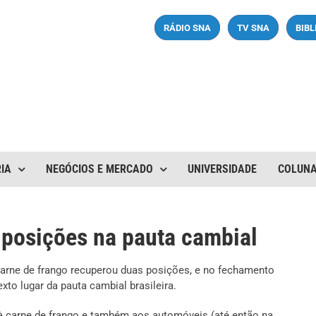
RÁDIO SNA
TV SNA
BIB
IA
NEGÓCIOS E MERCADO
UNIVERSIDADE
COLUN
 posições na pauta cambial
carne de frango recuperou duas posições, e no fechamento
to lugar da pauta cambial brasileira.
carne de frango e também aos automóveis (até então na