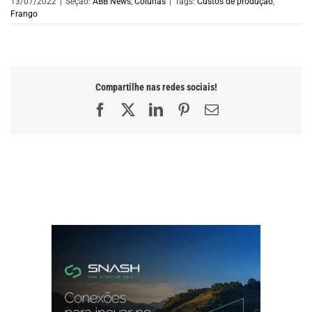
13/07/2022
|
Seção:
ABB News
,
Colunas
|
Tags:
Custos de produção
,
Frango
Compartilhe nas redes sociais!
Facebook
X
LinkedIn
Pinterest
E-
mail