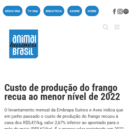
Ir
para
Face
In
RÁDIO SNA
TV SNA
BIBLIOTECA
ASSINE
SOBRE
o
conteúdo
Custo de produção do frango
recua ao menor nível de 2022
O levantamento mensal da Embrapa Suínos e Aves indica que
em junho passado o custo de produção do frango recuou à
casa dos R$5,47/kg, valor 2,67% inferior ao apontado para o