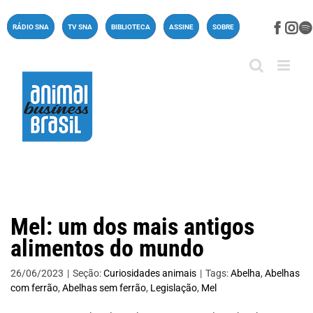
Ir
para
Face
In
RÁDIO SNA
TV SNA
BIBLIOTECA
ASSINE
SOBRE
o
conteúdo
Mel: um dos mais antigos
alimentos do mundo
26/06/2023
|
Seção:
Curiosidades animais
|
Tags:
Abelha
,
Abelhas
com ferrão
,
Abelhas sem ferrão
,
Legislação
,
Mel