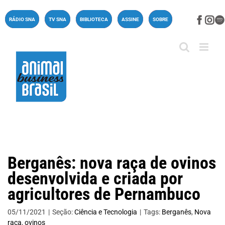
Ir
para
Face
In
RÁDIO SNA
TV SNA
BIBLIOTECA
ASSINE
SOBRE
o
conteúdo
Berganês: nova raça de ovinos
desenvolvida e criada por
agricultores de Pernambuco
05/11/2021
|
Seção:
Ciência e Tecnologia
|
Tags:
Berganês
,
Nova
raça
,
ovinos