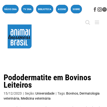
Ir
para
Face
In
RÁDIO SNA
TV SNA
BIBLIOTECA
ASSINE
SOBRE
o
conteúdo
Pododermatite em Bovinos
Leiteiros
15/12/2023
|
Seção:
Universidade
|
Tags:
Bovinos
,
Dermatologia
veterinária
,
Medicina veterinária