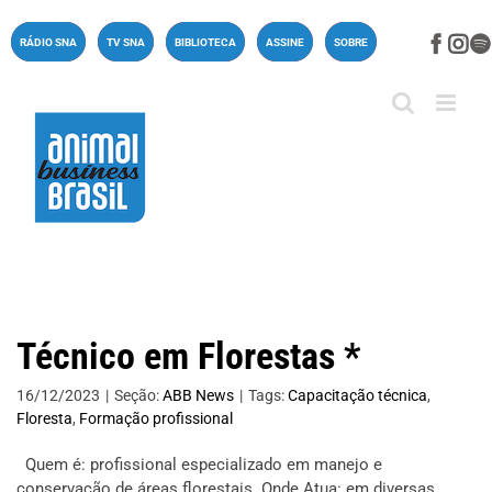
Ir
para
Face
In
RÁDIO SNA
TV SNA
BIBLIOTECA
ASSINE
SOBRE
o
conteúdo
Técnico em Florestas *
16/12/2023
|
Seção:
ABB News
|
Tags:
Capacitação técnica
,
Floresta
,
Formação profissional
Quem é: profissional especializado em manejo e
conservação de áreas florestais. Onde Atua: em diversas