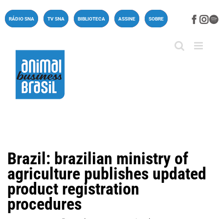
Ir
para
Face
In
RÁDIO SNA
TV SNA
BIBLIOTECA
ASSINE
SOBRE
o
conteúdo
Brazil: brazilian ministry of
agriculture publishes updated
product registration
procedures