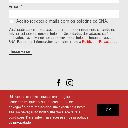
Email
*
Aceito receber e-mails com os boletins da SNA.
Você pode cancelar sua assinatura a qualquer momento clicando no
link no rodapé dos nossos boletins. Seus dados de cadastro serão
utilizados exclusivamente para o envio dos boletins informativos da
SNA. Para mais informações, consulte a nossa
Política de Privacidade
.
Utilizamos cookies e outras tecnologias
semelhantes que acessam seus dados de
navegação para melhorar a sua experiência neste
OK
site. Ao navegar no nosso site, você aceita tais
© 2020. Sociedade Nacional de Agricultura.
Política de
condições. Para saber mais acesse a nossa
política
Privacidade
.
de privacidade
.