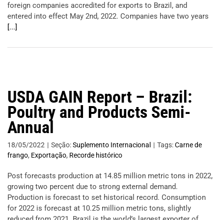
foreign companies accredited for exports to Brazil, and
entered into effect May 2nd, 2022. Companies have two years
[...]
USDA GAIN Report – Brazil:
Poultry and Products Semi-
Annual
18/05/2022
|
Seção:
Suplemento Internacional
|
Tags:
Carne de
frango
,
Exportação
,
Recorde histórico
Post forecasts production at 14.85 million metric tons in 2022,
growing two percent due to strong external demand.
Production is forecast to set historical record. Consumption
for 2022 is forecast at 10.25 million metric tons, slightly
reduced from 2021. Brazil is the world’s largest exporter of