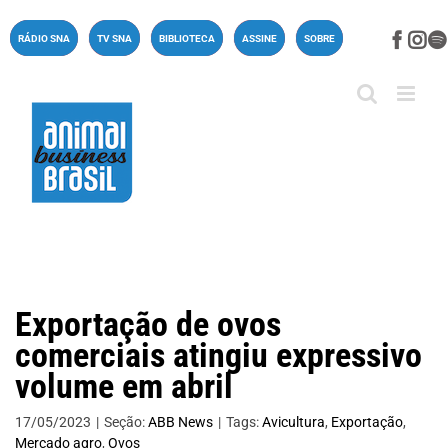
Ir
para
Face
In
RÁDIO SNA
TV SNA
BIBLIOTECA
ASSINE
SOBRE
o
conteúdo
Exportação de ovos
comerciais atingiu expressivo
volume em abril
17/05/2023
|
Seção:
ABB News
|
Tags:
Avicultura
,
Exportação
,
Mercado agro
,
Ovos