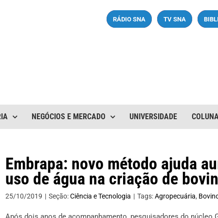
RÁDIO SNA
TV SNA
BIB
IA
NEGÓCIOS E MERCADO
UNIVERSIDADE
COLUN
Embrapa: novo método ajuda au
uso de água na criação de bovin
25/10/2019
|
Seção:
Ciência e Tecnologia
|
Tags:
Agropecuária
,
Bovin
Após dois anos de acompanhamento, pesquisadores do núcleo Ga