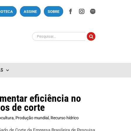
Facebook
Instagram
Spotify
LIOTECA
ASSINE
SOBRE
Buscar
resultados
para:
AS
mentar eficiência no
os de corte
ocultura
,
Produção mundial
,
Recurso hídrico
do de Corte da Empresa Brasileira de Pesquisa