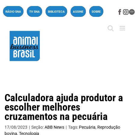
Ir
para
Face
In
RÁDIO SNA
TV SNA
BIBLIOTECA
ASSINE
SOBRE
o
conteúdo
Calculadora ajuda produtor a
escolher melhores
cruzamentos na pecuária
17/08/2023
|
Seção:
ABB News
|
Tags:
Pecuária
,
Reprodução
bovina
,
Tecnologia