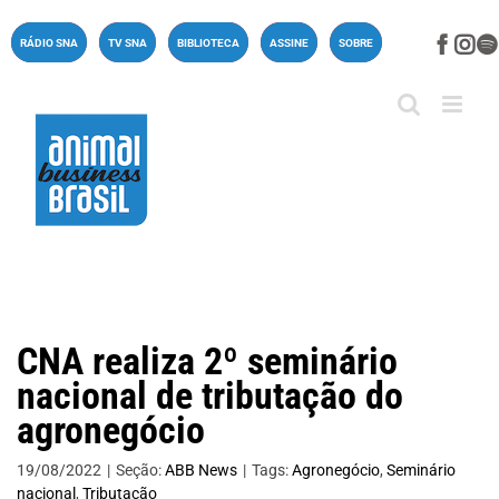
Ir
para
Face
In
RÁDIO SNA
TV SNA
BIBLIOTECA
ASSINE
SOBRE
o
conteúdo
CNA realiza 2º seminário
nacional de tributação do
agronegócio
19/08/2022
|
Seção:
ABB News
|
Tags:
Agronegócio
,
Seminário
nacional
,
Tributação