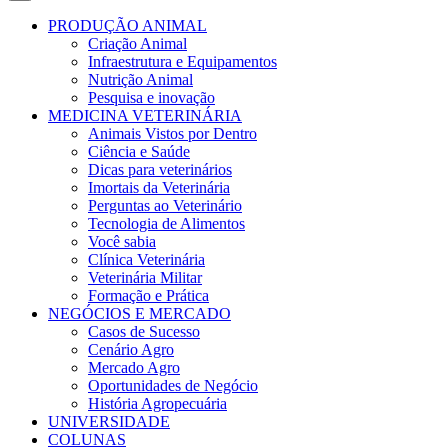
PRODUÇÃO ANIMAL
Criação Animal
Infraestrutura e Equipamentos
Nutrição Animal
Pesquisa e inovação
MEDICINA VETERINÁRIA
Animais Vistos por Dentro
Ciência e Saúde
Dicas para veterinários
Imortais da Veterinária
Perguntas ao Veterinário
Tecnologia de Alimentos
Você sabia
Clínica Veterinária
Veterinária Militar
Formação e Prática
NEGÓCIOS E MERCADO
Casos de Sucesso
Cenário Agro
Mercado Agro
Oportunidades de Negócio
História Agropecuária
UNIVERSIDADE
COLUNAS