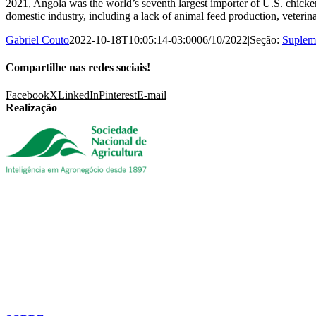
2021, Angola was the world’s seventh largest importer of U.S. chicken m
domestic industry, including a lack of animal feed production, veterina
Gabriel Couto
2022-10-18T10:05:14-03:00
06/10/2022
|
Seção:
Supleme
Compartilhe nas redes sociais!
Facebook
X
LinkedIn
Pinterest
E-mail
Realização