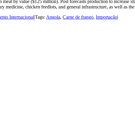
eat by value ($125 million). Post forecasts production to increase sligh
ry medicine, chicken feedlots, and general infrastructure, as well as th
nto Internacional
|
Tags:
Angola
,
Carne de frango
,
Importação
|