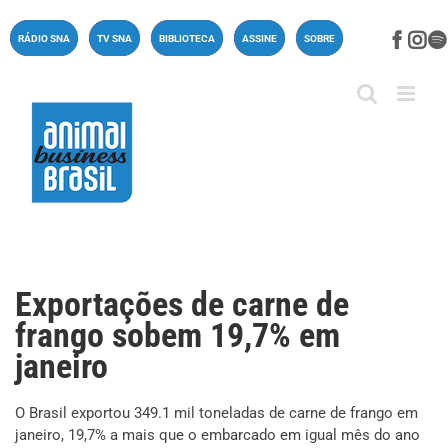
Ir
para
Face
In
RÁDIO SNA
TV SNA
BIBLIOTECA
ASSINE
SOBRE
o
conteúdo
Exportações de carne de
frango sobem 19,7% em
janeiro
O Brasil exportou 349.1 mil toneladas de carne de frango em
janeiro, 19,7% a mais que o embarcado em igual mês do ano