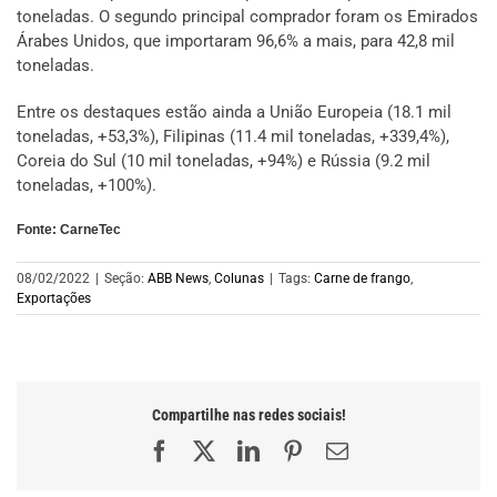
toneladas. O segundo principal comprador foram os Emirados
Árabes Unidos, que importaram 96,6% a mais, para 42,8 mil
toneladas.
Entre os destaques estão ainda a União Europeia (18.1 mil
toneladas, +53,3%), Filipinas (11.4 mil toneladas, +339,4%),
Coreia do Sul (10 mil toneladas, +94%) e Rússia (9.2 mil
toneladas, +100%).
Fonte: CarneTec
08/02/2022
|
Seção:
ABB News
,
Colunas
|
Tags:
Carne de frango
,
Exportações
Compartilhe nas redes sociais!
Facebook
X
LinkedIn
Pinterest
E-
mail