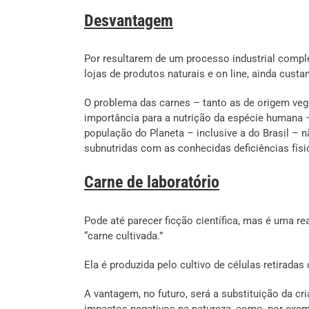
Desvantagem
Por resultarem de um processo industrial compl
lojas de produtos naturais e on line, ainda cus
O problema das carnes – tanto as de origem ve
importância para a nutrição da espécie humana –
população do Planeta – inclusive a do Brasil – 
subnutridas com as conhecidas deficiências físi
Carne de laboratório
Pode até parecer ficção científica, mas é uma 
“carne cultivada.”
Ela é produzida pelo cultivo de células retirada
A vantagem, no futuro, será a substituição da c
impactos negativos na natureza, como, por exemp