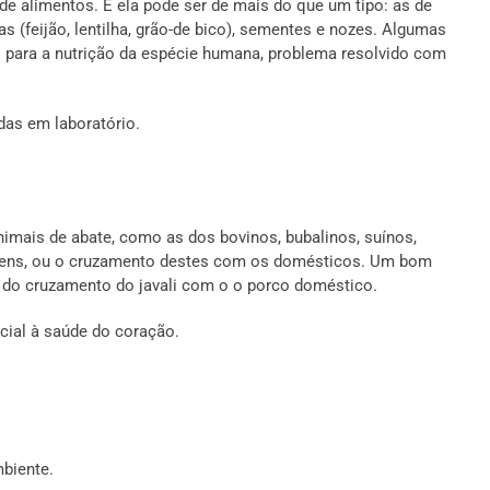
a de alimentos. E ela pode ser de mais do que um tipo: as de
as (feijão, lentilha, grão-de bico), sementes e nozes. Algumas
para a nutrição da espécie humana, problema resolvido com
as em laboratório.
imais de abate, como as dos bovinos, bubalinos, suínos,
vagens, ou o cruzamento destes com os domésticos. Um bom
 do cruzamento do javali com o o porco doméstico.
icial à saúde do coração.
biente.