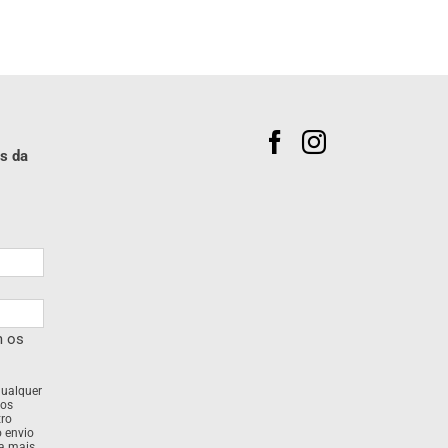
s da
m os
qualquer
dos
tro
o envio
ra mais