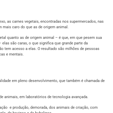
exo, as carnes vegetais, encontradas nos supermercados, nas
tam mais caro do que as de origem animal.
getal quanto as de origem animal – é que, em que pesem sua
 elas são caras, o que significa que grande parte da
não tem acesso a elas. O resultado são milhões de pessoas
cas e mentais.
realidade em pleno desenvolvimento, que também é chamada de
s de animais, em laboratórios de tecnologia avançada.
riação e produção, demorada, dos animais de criação, com
lo, de bovinos e de bubalinos.