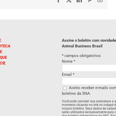
mail
E
Assine o boletim com novidade
OTECA
Animal Business Brasil
E
*
campos obrigatórios
IQUE
Nome
*
CIE
Email
*
Aceito receber e-mails co
boletins da SNA.
Você pode cancelar sua assinatura a 
momento clicando no link no rodapé 
nossos boletins. Seus dados de cadas
serão utilizados exclusivamente para 
dos boletins informativos da SNA. Pa