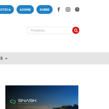
Facebook
Instagram
Spotify
LIOTECA
ASSINE
SOBRE
Buscar
resultados
para:
AS