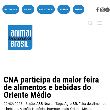
Ir
para
Face
In
RÁDIO SNA
TV SNA
BIBLIOTECA
ASSINE
SOBRE
o
conteúdo
CNA participa da maior feira
de alimentos e bebidas do
Oriente Médio
20/02/2023
|
Seção:
ABB News
|
Tags:
Agro.BR
,
Feira de alimentos
e bebidas
,
Missão
,
Negócios internacionais
,
Oriente Médio
,